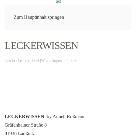
Menü
Zum Hauptinhalt springen
LECKERWISSEN
Geschrieben von
DevQW
am
August 24, 2020
.
LECKERWISSEN
by Annett Roßmann
Gräfenhainer Straße 8
01936 Laußnitz