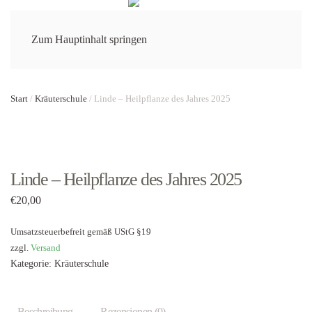
Menü
Zum Hauptinhalt springen
Start
/
Kräuterschule
/ Linde – Heilpflanze des Jahres 2025
Linde – Heilpflanze des Jahres 2025
€
20,00
Umsatzsteuerbefreit gemäß UStG §19
zzgl.
Versand
Kategorie:
Kräuterschule
Beschreibung
Rezensionen (0)